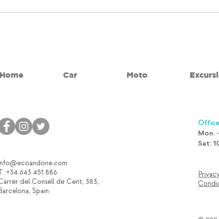
Home
Car
Moto
Excurs
Office
Mon. -
Sat: 1
info@ecoandone.com
T. +34 643 451 886
Privac
Carrer del Consell de Cent, 383,
Condic
Barcelona, Spain