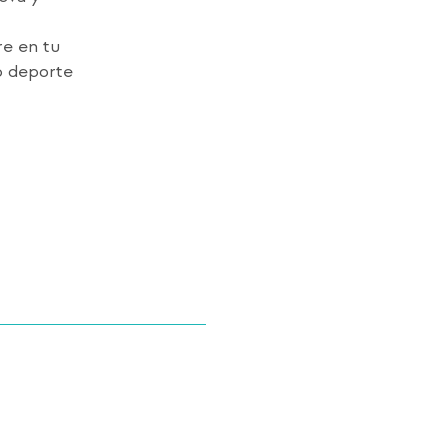
re en tu
o deporte