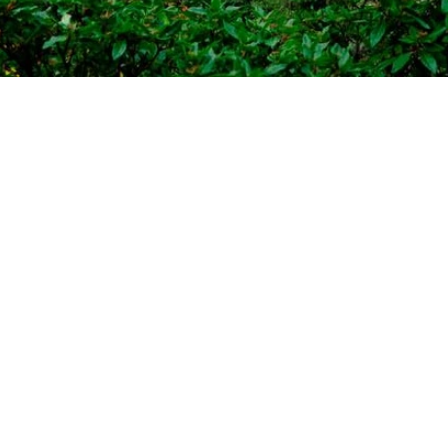
 grupo, tus intereses y tu ritmo.
a o descubrir rincones culturales de Cataluña? Diseñamos la ruta id